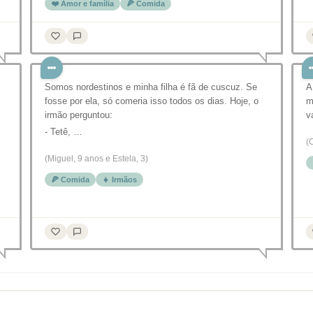
❤️ Amor e família
🍕 Comida
Somos nordestinos e minha filha é fã de cuscuz. Se
A
fosse por ela, só comeria isso todos os dias. Hoje, o
m
irmão perguntou:
v
- Tetê, …
(
(Miguel, 9 anos e Estela, 3)
🍕 Comida
👧 Irmãos