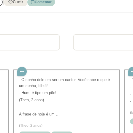
Curtir
Comentar
- O sonho dele era ser um cantor. Você sabe o que é
-
um sonho, filho?
-
- Hum, é tipo um pão!
-
(Theo, 2 anos)⠀
-
⠀
(
A frase de hoje é um …
(Theo, 2 anos)