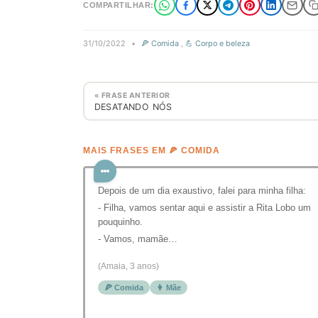
COMPARTILHAR:
31/10/2022
•
🍕 Comida
,
💪 Corpo e beleza
« FRASE ANTERIOR
DESATANDO NÓS
MAIS FRASES EM 🍕 COMIDA
Depois de um dia exaustivo, falei para minha filha:
- Filha, vamos sentar aqui e assistir a Rita Lobo um
pouquinho.
- Vamos, mamãe…
(Amaia, 3 anos)
🍕 Comida
👩 Mãe