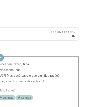
PRÓXIMA FRASE »
SQN
 Você tem razão, filha...
 Não tenho, não!
 Ué?! Mas você sabe o que significa razão?
 Sei, sim. É comida de cachorro!
Mell, 4 anos)
🐾 Animais
🍕 Comida