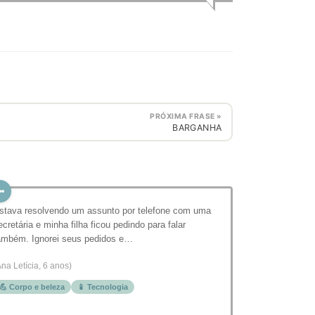
PRÓXIMA FRASE »
BARGANHA
stava resolvendo um assunto por telefone com uma
ecretária e minha filha ficou pedindo para falar
ambém. Ignorei seus pedidos e…
Ana Letícia, 6 anos)
💪 Corpo e beleza
📱 Tecnologia