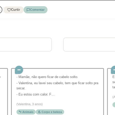
Curtir
Comentar
e
- Mamãe, não quero ficar de cabelo solto.
E
s
- Valentina, eu lavei seu cabelo, tem que ficar solto pra
t
secar.
- Eu estou com calor. F…
(
(Valentina, 3 anos)
🐾 Animais
💪 Corpo e beleza