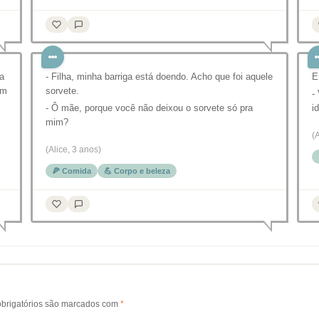
a
- Filha, minha barriga está doendo. Acho que foi aquele
E
em
sorvete.
-
- Ô mãe, porque você não deixou o sorvete só pra
i
mim?
(
(Alice, 3 anos)
🍕 Comida
💪 Corpo e beleza
brigatórios são marcados com
*