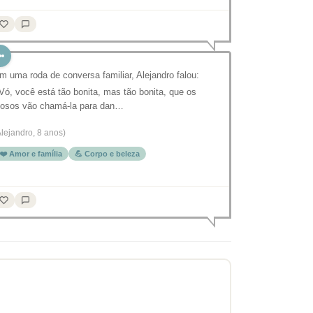
m uma roda de conversa familiar, Alejandro falou:
 Vó, você está tão bonita, mas tão bonita, que os
dosos vão chamá-la para dan…
Alejandro, 8 anos)
❤️ Amor e família
💪 Corpo e beleza