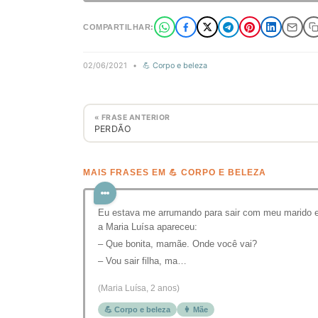
COMPARTILHAR:
02/06/2021
•
💪 Corpo e beleza
« FRASE ANTERIOR
PERDÃO
MAIS FRASES EM 💪 CORPO E BELEZA
Eu estava me arrumando para sair com meu marido 
a Maria Luísa apareceu:
– Que bonita, mamãe. Onde você vai?
– Vou sair filha, ma…
(Maria Luísa, 2 anos)
💪 Corpo e beleza
👩 Mãe