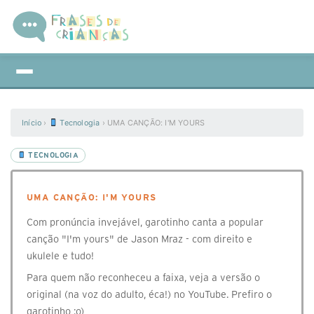
Início
›
Tecnologia
›
UMA CANÇÃO: I'M YOURS
TECNOLOGIA
UMA CANÇÃO: I'M YOURS
Com pronúncia invejável, garotinho canta a popular
canção "I'm yours" de Jason Mraz - com direito e
ukulele e tudo!
Para quem não reconheceu a faixa, veja a versão o
original (na voz do adulto, éca!) no YouTube. Prefiro o
garotinho :o)