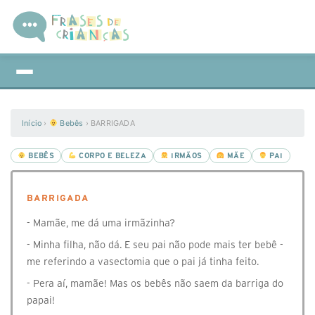
Início
›
Bebês
›
BARRIGADA
BEBÊS
CORPO E BELEZA
IRMÃOS
MÃE
PAI
BARRIGADA
- Mamãe, me dá uma irmãzinha?
- Minha filha, não dá. E seu pai não pode mais ter bebê -
me referindo a vasectomia que o pai já tinha feito.
- Pera aí, mamãe! Mas os bebês não saem da barriga do
papai!