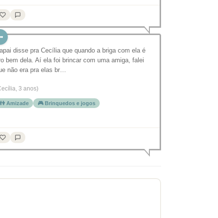
apai disse pra Cecília que quando a briga com ela é
ro bem dela. Aí ela foi brincar com uma amiga, falei
ue não era pra elas br…
Cecília, 3 anos)
👫 Amizade
🎮 Brinquedos e jogos