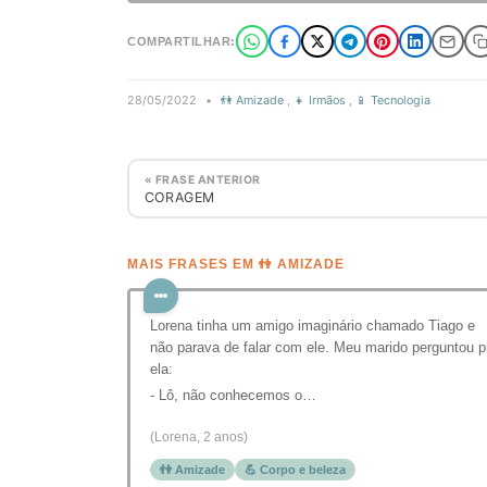
COMPARTILHAR:
28/05/2022
•
👫 Amizade
,
👧 Irmãos
,
📱 Tecnologia
« FRASE ANTERIOR
CORAGEM
MAIS FRASES EM 👫 AMIZADE
Lorena tinha um amigo imaginário chamado Tiago e
não parava de falar com ele. Meu marido perguntou p
ela:
- Lô, não conhecemos o…
(Lorena, 2 anos)
👫 Amizade
💪 Corpo e beleza