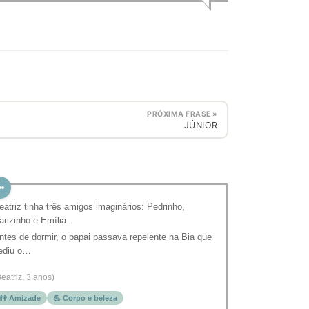
PRÓXIMA FRASE »
JÚNIOR
eatriz tinha três amigos imaginários: Pedrinho,
arizinho e Emília.
ntes de dormir, o papai passava repelente na Bia que
ediu o…
Beatriz, 3 anos)
👫 Amizade
💪 Corpo e beleza