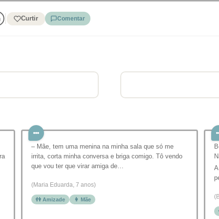
Curtir
Comentar
– Mãe, tem uma menina na minha sala que só me
B
ra
irrita, corta minha conversa e briga comigo. Tô vendo
N
que vou ter que virar amiga de…
A
p
(Maria Eduarda, 7 anos)
(
👫 Amizade
👩 Mãe