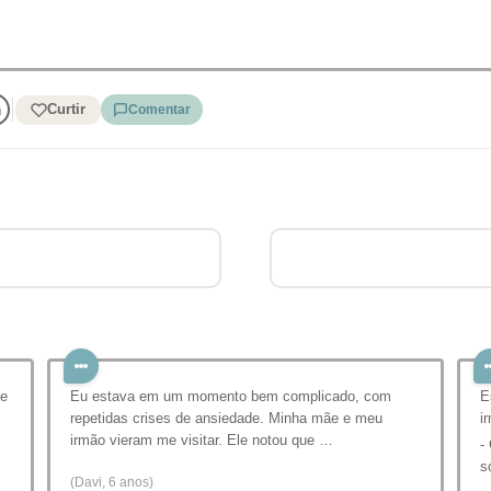
Curtir
Comentar
te
Eu estava em um momento bem complicado, com
E
repetidas crises de ansiedade. Minha mãe e meu
i
irmão vieram me visitar. Ele notou que …
-
s
(Davi, 6 anos)