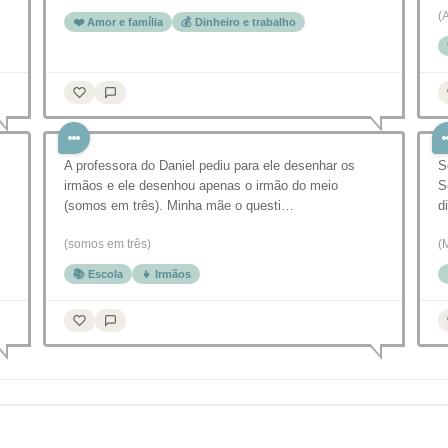
(
❤️ Amor e família
💰 Dinheiro e trabalho
s
A professora do Daniel pediu para ele desenhar os
S
irmãos e ele desenhou apenas o irmão do meio
S
(somos em três). Minha mãe o questi…
d
(somos em três)
(
📚 Escola
👧 Irmãos