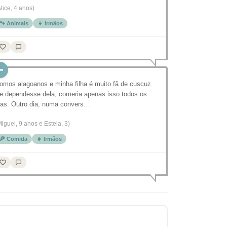
Alice, 4 anos)
🐾 Animais
👧 Irmãos
omos alagoanos e minha filha é muito fã de cuscuz.
e dependesse dela, comeria apenas isso todos os
ias. Outro dia, numa convers…
Miguel, 9 anos e Estela, 3)
🍕 Comida
👧 Irmãos