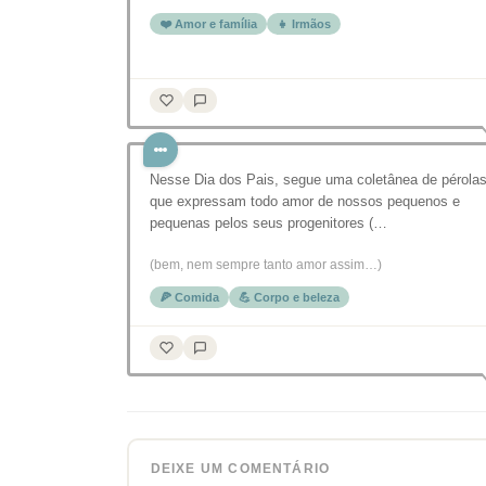
❤️ Amor e família
👧 Irmãos
Nesse Dia dos Pais, segue uma coletânea de pérola
que expressam todo amor de nossos pequenos e
pequenas pelos seus progenitores (…
(bem, nem sempre tanto amor assim…)
🍕 Comida
💪 Corpo e beleza
DEIXE UM COMENTÁRIO