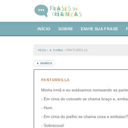
INÍCIO
SOBRE
ENVIE SUA FRASE
Início
›
👧 Irmãos
›
PANTURRILLA
👧 IRMÃOS
PANTURRILLA
Minha irmã e eu estávamos nomeando as partes
- Em cima do cotovelo se chama braço e, embai
- Hum.
- Em cima do joelho se chama coxa e embaixo?
- Sobrecoxa!