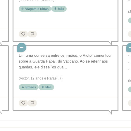
(João Antonio, 4 anos)
–
✈️ Viagem e férias
👩 Mãe
(
Em uma conversa entre os irmãos, o Victor comentou
-
sobre a Guarda Papal, do Vaticano. Ao se referir aos
-
guardas, ele disse “os gua…
-
(Victor, 12 anos e Rafael, 7)
(
👧 Irmãos
👩 Mãe