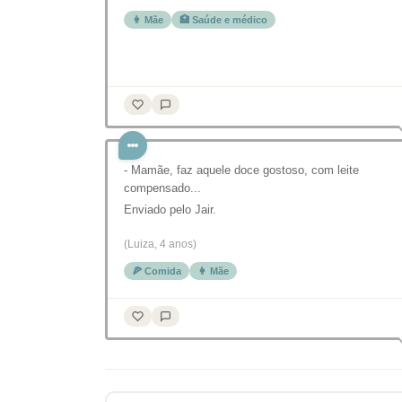
👩 Mãe
🏥 Saúde e médico
- Mamãe, faz aquele doce gostoso, com leite
compensado...
Enviado pelo Jair.
(Luiza, 4 anos)
🍕 Comida
👩 Mãe