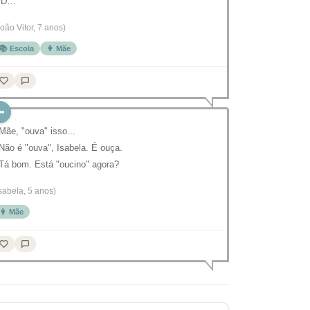
 D…
João Vitor, 7 anos)
📚 Escola
👩 Mãe
 Mãe, "ouva" isso...
 Não é "ouva", Isabela. É ouça.
 Tá bom. Está "oucino" agora?
Isabela, 5 anos)
👩 Mãe