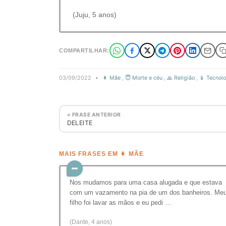
(Juju, 5 anos)
COMPARTILHAR:
03/09/2022
•
👩 Mãe
,
😇 Morte e céu
,
🙏 Religião
,
📱 Tecnol
« FRASE ANTERIOR
DELEITE
MAIS FRASES EM 👩 MÃE
Nos mudamos para uma casa alugada e que estava
com um vazamento na pia de um dos banheiros. Me
filho foi lavar as mãos e eu pedi …
(Dante, 4 anos)