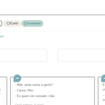
Curtir
Comentar
ogia
- Mãe, praia cansa a gente?
E
u
c
- Cansa, filho.
–
- Eu quero ser cansado, mãe.
s