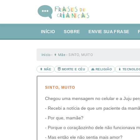
INÍCIO
SOBRE
ENVIE SUA FRASE
Início
›
👩 Mãe
›
SINTO, MUITO
👩 MÃE
😇 MORTE E CÉU
🙏 RELIGIÃO
📱 TECNOLO
SINTO, MUITO
Chegou uma mensagem no celular e a Juju perg
- Recebi a notícia de que um paciente da mamã
- Por que, mamãe?
- Porque o coraçãozinho dele não funcionava ma
- Mas então ele não sentia mais amor?