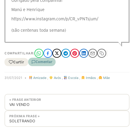
Obrigado pela companhia!
Manú e Henrique
https://www.instagram.com/p/CR_vPNTsjum/
(são centenas toda semana)
COMPARTILHAR:
Curtir
Comentar
31/07/2021
•
Amizade
,
Avós
,
Escola
,
Irmãos
,
Mãe
« FRASE ANTERIOR
VAI VENDO
PRÓXIMA FRASE »
SOLETRANDO