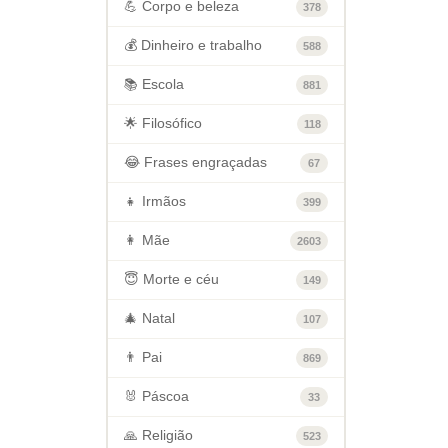
💪 Corpo e beleza
378
💰 Dinheiro e trabalho
588
📚 Escola
881
🌟 Filosófico
118
😂 Frases engraçadas
67
👧 Irmãos
399
👩 Mãe
2603
😇 Morte e céu
149
🎄 Natal
107
👨 Pai
869
🐰 Páscoa
33
🙏 Religião
523