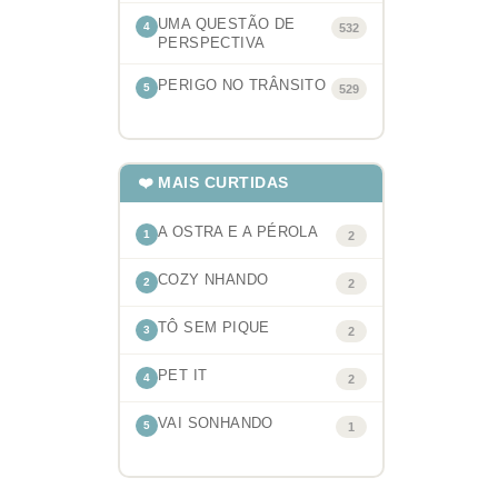
UMA QUESTÃO DE
4
532
PERSPECTIVA
PERIGO NO TRÂNSITO
5
529
❤️ MAIS CURTIDAS
A OSTRA E A PÉROLA
1
2
COZY NHANDO
2
2
TÔ SEM PIQUE
3
2
PET IT
4
2
VAI SONHANDO
5
1