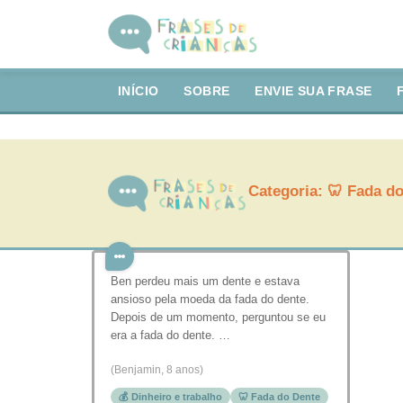
INÍCIO
SOBRE
ENVIE SUA FRASE
Categoria:
🦷 Fada d
Ben perdeu mais um dente e estava
ansioso pela moeda da fada do dente.
Depois de um momento, perguntou se eu
era a fada do dente. …
(Benjamin, 8 anos)
💰 Dinheiro e trabalho
🦷 Fada do Dente