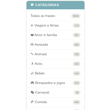
💬 CATEGORIAS
Todas as frases
5554
✈️ Viagem e férias
176
❤️ Amor e família
357
👫 Amizade
260
🐾 Animais
335
👴 Avós
413
👶 Bebês
144
🎮 Brinquedos e jogos
333
🎭 Carnaval
38
🍕 Comida
650