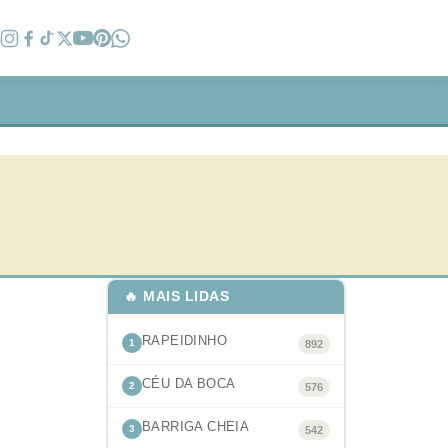
🔥 MAIS LIDAS
RAPEIDINHO
1
892
CÉU DA BOCA
2
576
BARRIGA CHEIA
3
542